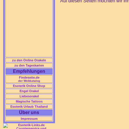
Auf diesen Seiten möchten wir Ih
zu den Online Orakeln
zu den Tageskarten
Empfehlungen
Findeseite.de
der Webkatalog
Esoterik Online Shop
Engel Orakel
Liebesorakel
Magische Tattoos
Esoterik Urlaub Thailand
Über uns
Impressum