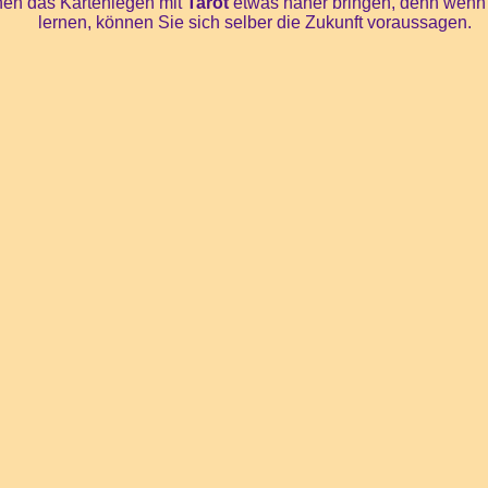
nen das Kartenlegen mit
Tarot
etwas näher bringen, denn wenn S
lernen, können Sie sich selber die Zukunft voraussagen.