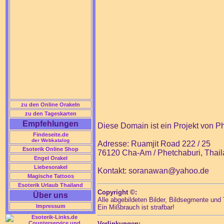
zu den Online Orakeln
zu den Tageskarten
Empfehlungen
Diese Domain ist ein Projekt von
Findeseite.de
der Webkatalog
Adresse: Ruamjit Road 222 / 25
Esoterik Online Shop
76120 Cha-Am / Phetchaburi, Thai
Engel Orakel
Liebesorakel
Kontakt: soranawan@yahoo.de
Magische Tattoos
Esoterik Urlaub Thailand
Copyright ©:
Über uns
Alle abgebildeten Bilder, Bildsegmente und
Impressum
Ein Mißbrauch ist strafbar!
Verlinkungen: